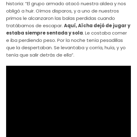
historia: “El grupo armado atacó nuestra aldea y nos
obligó a huir. Oímos disparos, y a uno de nuestros
primos le alcanzaron las balas perdidas cuando
tratábamos de escapar.
Aquí, Aïcha dejó de jugar y
estaba siempre sentada y sola
. Le costaba comer
e iba perdiendo peso. Por la noche tenía pesadillas
que la despertaban. Se levantaba y corría, huía, y yo
tenía que salir detrás de ella”.