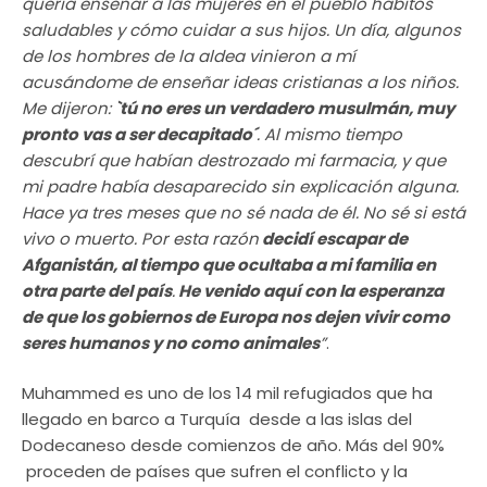
quería enseñar a las mujeres en el pueblo hábitos
saludables y cómo cuidar a sus hijos. Un día, algunos
de los hombres de la aldea vinieron a mí
acusándome de enseñar ideas cristianas a los niños.
Me dijeron:
`tú no eres un verdadero musulmán, muy
pronto vas a ser decapitado´
. Al mismo tiempo
descubrí que habían destrozado mi farmacia, y que
mi padre había desaparecido sin explicación alguna.
Hace ya tres meses que no sé nada de él. No sé si está
vivo o muerto. Por esta razón
decidí escapar de
Afganistán, al tiempo que ocultaba a mi familia en
otra parte del país
.
He venido aquí con la esperanza
de que los gobiernos de Europa nos dejen vivir como
seres humanos y no como animales
”
.
Muhammed es uno de los 14 mil refugiados que ha
llegado en barco a Turquía desde a las islas del
Dodecaneso desde comienzos de año. Más del 90%
proceden de países que sufren el conflicto y la