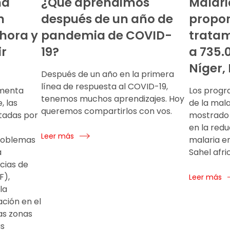
na
¿Qué aprendimos
Malari
n
después de un año de
propo
hora y
pandemia de COVID-
tratam
ir
19?
a 735.
Níger,
Después de un año en la primera
línea de respuesta al COVID-19,
rmenta
Los progr
tenemos muchos aprendizajes. Hoy
, las
de la mal
queremos compartirlos con vos.
tadas por
mostrado
en la redu
Leer más
roblemas
malaria en
a
Sahel afri
cias de
F),
Leer más
la
ación en el
las zonas
ás