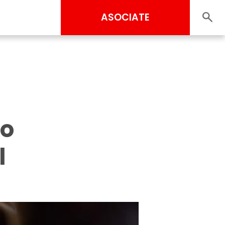
ASOCIATE
so
l