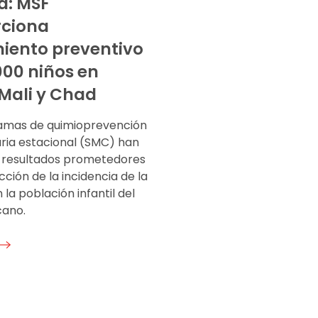
a: MSF
rciona
iento preventivo
000 niños en
 Mali y Chad
amas de quimioprevención
aria estacional (SMC) han
 resultados prometedores
cción de la incidencia de la
 la población infantil del
cano.