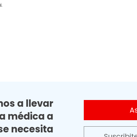
i.
os a llevar
A
ia médica a
e necesita
Suscribit