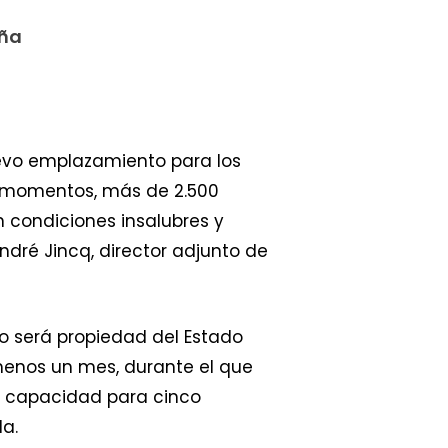
aña
uevo emplazamiento para los
os momentos, más de 2.500
 condiciones insalubres y
André Jincq, director adjunto de
no será propiedad del Estado
 menos un mes, durante el que
n capacidad para cinco
da.