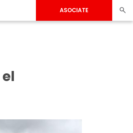
ASOCIATE
 el