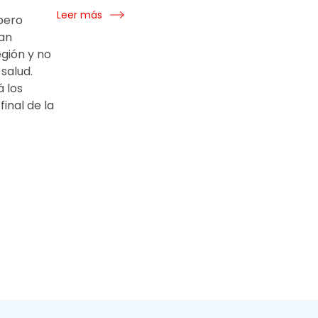
Leer más
pero
an
egión y no
salud.
á los
inal de la