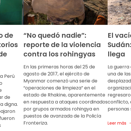
o de
“No quedó nadie”:
El vac
orios
reporte de la violencia
Sudán:
de
contra los rohingyas
llega
En las primeras horas del 25 de
La guerra
agosto de 2017, el ejército de
una de las
 a Perú
Myanmar comenzó una serie de
desplazad
o
“operaciones de limpieza” en el
organizac
e
estado de Rhakine, aparentemente
regresaron
ar de
en respuesta a ataques coordinados
conflicto,
a digna.
por grupos armados rohingya en
personas s
bajaron
puestos de avanzada de la Policía
 fueron
Fronteriza.
Leer más
s