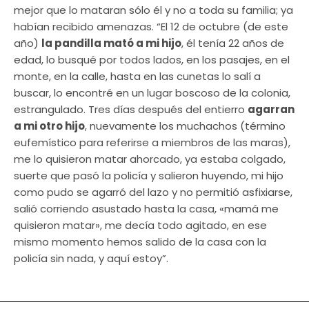
mejor que lo mataran sólo él y no a toda su familia; ya
habían recibido amenazas. “El 12 de octubre (de este
año)
la pandilla mató a mi hijo
, él tenía 22 años de
edad, lo busqué por todos lados, en los pasajes, en el
monte, en la calle, hasta en las cunetas lo salí a
buscar, lo encontré en un lugar boscoso de la colonia,
estrangulado. Tres días después del entierro
agarran
a mi otro hijo
, nuevamente los muchachos (término
eufemístico para referirse a miembros de las maras),
me lo quisieron matar ahorcado, ya estaba colgado,
suerte que pasó la policía y salieron huyendo, mi hijo
como pudo se agarró del lazo y no permitió asfixiarse,
salió corriendo asustado hasta la casa, «mamá me
quisieron matar», me decía todo agitado, en ese
mismo momento hemos salido de la casa con la
policía sin nada, y aquí estoy”.