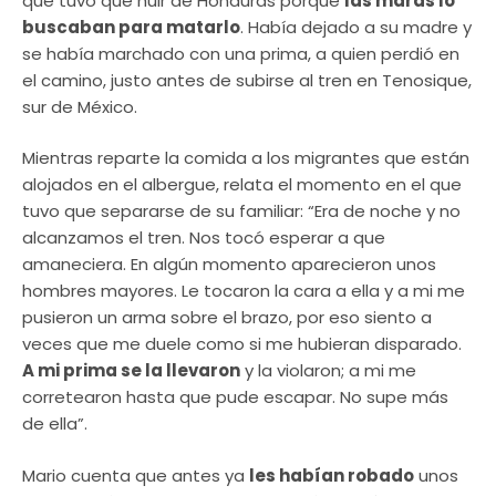
que tuvo que huir de Honduras porque
las maras lo
buscaban para matarlo
. Había dejado a su madre y
se había marchado con una prima, a quien perdió en
el camino, justo antes de subirse al tren en Tenosique,
sur de México.
Mientras reparte la comida a los migrantes que están
alojados en el albergue, relata el momento en el que
tuvo que separarse de su familiar: “Era de noche y no
alcanzamos el tren. Nos tocó esperar a que
amaneciera. En algún momento aparecieron unos
hombres mayores. Le tocaron la cara a ella y a mi me
pusieron un arma sobre el brazo, por eso siento a
veces que me duele como si me hubieran disparado.
A mi prima se la llevaron
y la violaron; a mi me
corretearon hasta que pude escapar. No supe más
de ella”.
Mario cuenta que antes ya
les habían robado
unos