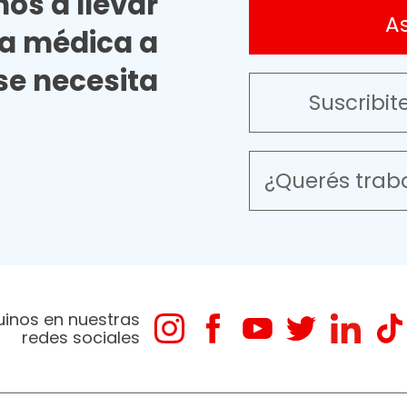
os a llevar
A
ia médica a
e necesita
Suscribit
¿Querés trab
uinos en nuestras
redes sociales