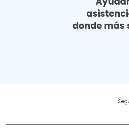
Ayudan
asistenc
donde más s
Seg