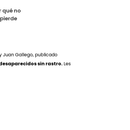
r qué no
 pierde
y Juan Gallego, publicado
desaparecidos sin rastro.
Les