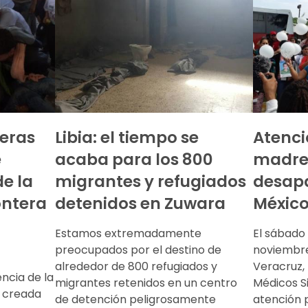
teras
Libia: el tiempo se
Atenci
e
acaba para los 800
madre
e la
migrantes y refugiados
desapa
ontera
detenidos en Zuwara
Méxic
Estamos extremadamente
El sábado 
preocupados por el destino de
noviembre
alrededor de 800 refugiados y
Veracruz,
ncia de la
migrantes retenidos en un centro
Médicos S
a creada
de detención peligrosamente
atención p