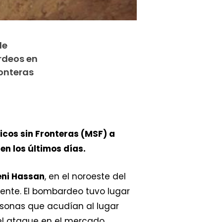
de
rdeos en
ronteras
icos sin Fronteras (MSF) a
n los últimos días.
eni Hassan
, en el noroeste del
gente. El bombardeo tuvo lugar
sonas que acudían al lugar
el ataque en el mercado,