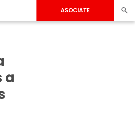
ASOCIATE
a
s a
s