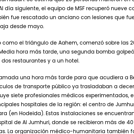
. Al día siguiente, el equipo de MSF recuperó nueve 
ién fue rescatado un anciano con lesiones que fue
baja desde mayo.
o como el triángulo de Aahem, comenzó sobre las 2
Media hora más tarde, una segunda bomba golpeó 
os restaurantes y a un hotel.
 llamada una hora más tarde para que acudiera a B
ículos de transporte público ya trasladaban a dece
cluye siete profesionales médicos experimentados, es
incipales hospitales de la región: el centro de Jumhu
awara (en Hodeida). Estas instalaciones se encuent
pital de Al Jumhuri, donde se recibieron más de 40 
nas. La organización médico-humanitaria también fa