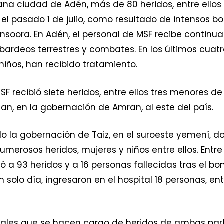
ana ciudad de Adén, más de 80 heridos, entre ellos 
F el pasado 1 de julio, como resultado de intensos
Mansoora. En Adén, el personal de MSF recibe continu
ardeos terrestres y combates. En los últimos cuat
niños, han recibido tratamiento.
SF recibió siete heridos, entre ellos tres menores d
fian, en la gobernación de Amran, al este del país.
do la gobernación de Taiz, en el suroeste yemení,
rosos heridos, mujeres y niños entre ellos. Entre el 2
 a 93 heridos y a 16 personas fallecidas tras el 
n solo día, ingresaron en el hospital 18 personas, en
pitales que se hacen cargo de heridos de ambas pa