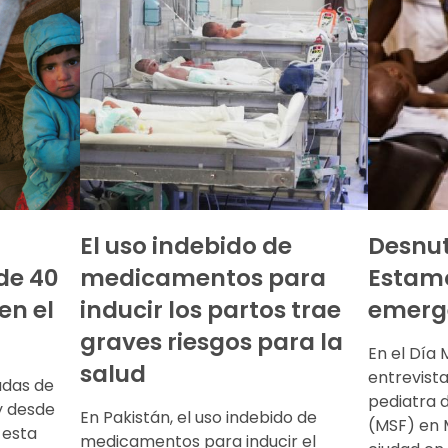
El uso indebido de
Desnut
de 40
medicamentos para
Estam
en el
inducir los partos trae
emerge
graves riesgos para la
En el Día 
salud
entrevist
adas de
pediatra 
 y desde
En Pakistán, el uso indebido de
(MSF) en
 esta
medicamentos para inducir el