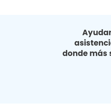
Ayudan
asistenc
donde más s