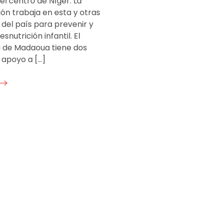
el centro de Níger. La
ón trabaja en esta y otras
 del país para prevenir y
esnutrición infantil. El
 de Madaoua tiene dos
l apoyo a […]