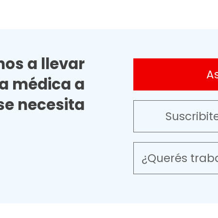
os a llevar
A
ia médica a
e necesita
Suscribit
¿Querés trab