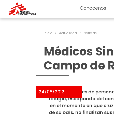
Conocenos
Inicio
>
Actualidad
>
Noticias
Médicos Sin
Campo de R
24/08/2012
Unos 15 millones de persona
refugio, escapando del con
 en el momento en que cruz
de su país, no finalizan su