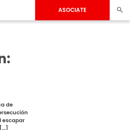
ASOCIATE
n:
ca de
persecución
Al escapar
[…]