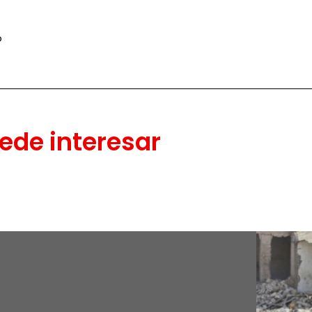
o
ede interesar