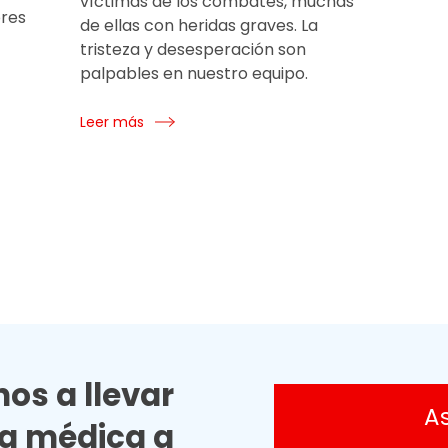
víctimas de los combates, muchas
ores
de ellas con heridas graves. La
tristeza y desesperación son
palpables en nuestro equipo.
Leer más
os a llevar
A
ia médica a