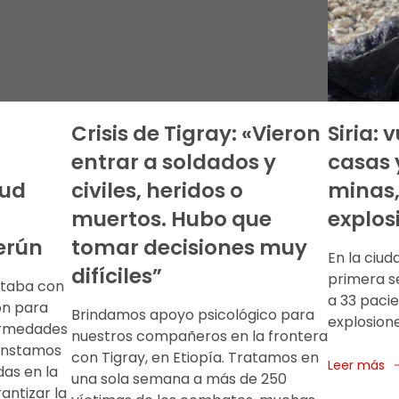
Crisis de Tigray: «Vieron
Siria: 
entrar a soldados y
casas 
lud
civiles, heridos o
minas,
l
muertos. Hubo que
explos
erún
tomar decisiones muy
En la ciud
difíciles”
primera s
ntaba con
a 33 paci
ón para
Brindamos apoyo psicológico para
explosione
fermedades
nuestros compañeros en la frontera
 Instamos
con Tigray, en Etiopía. Tratamos en
Leer más
das en la
una sola semana a más de 250
rantizar la