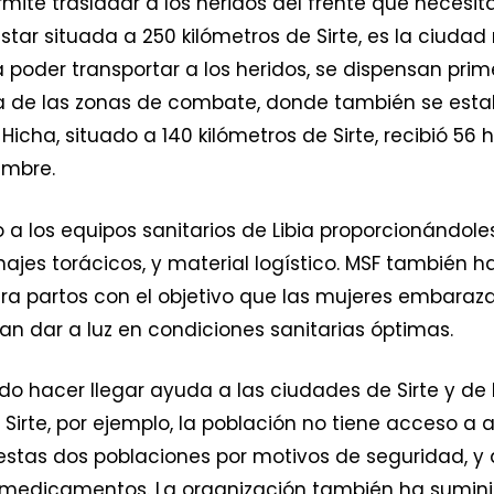
ite trasladar a los heridos del frente que necesit
estar situada a 250 kilómetros de Sirte, es la ciud
poder transportar a los heridos, se dispensan prime
e las zonas de combate, donde también se estabil
cha, situado a 140 kilómetros de Sirte, recibió 56 h
embre.
a los equipos sanitarios de Libia proporcionándol
jes torácicos, y material logístico. MSF también h
ra partos con el objetivo que las mujeres embar
an dar a luz en condiciones sanitarias óptimas.
ndo hacer llegar ayuda a las ciudades de Sirte y de
En Sirte, por ejemplo, la población no tiene acceso a 
stas dos poblaciones por motivos de seguridad, y
medicamentos. La organización también ha suminis