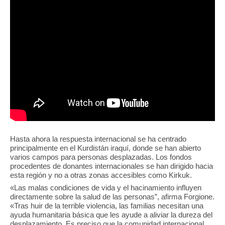
Hasta ahora la respuesta internacional se ha centrado
principalmente en el Kurdistán iraquí, donde se han abierto
varios campos para personas desplazadas. Los fondos
procedentes de donantes internacionales se han dirigido hacia
esta región y no a otras zonas accesibles como Kirkuk.
«Las malas condiciones de vida y el hacinamiento influyen
directamente sobre la salud de las personas”, afirma Forgione.
«Tras huir de la terrible violencia, las familias necesitan una
ayuda humanitaria básica que les ayude a aliviar la dureza del
desplazamiento. Es preciso que la comunidad internacional