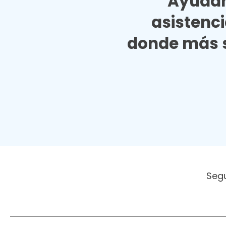
Ayudan
asistenc
donde más s
Seg