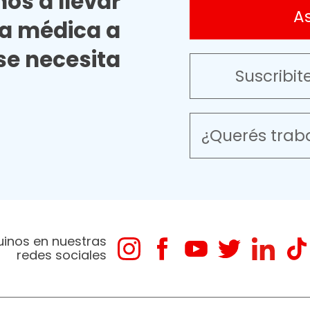
os a llevar
A
ia médica a
e necesita
Suscribit
¿Querés trab
uinos en nuestras
redes sociales