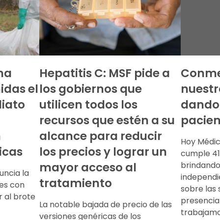
ma
Hepatitis C: MSF pide a
Conm
idas el
los gobiernos que
nuestr
iato
utilicen todos los
dando 
recursos que estén a su
pacien
n
alcance para reducir
Hoy Médic
icas
los precios y lograr un
cumple 41
mayor acceso al
brindando
uncia la
independi
tratamiento
ses con
sobre las 
 al brote
presencia
La notable bajada de precio de las
trabajamo
versiones genéricas de los