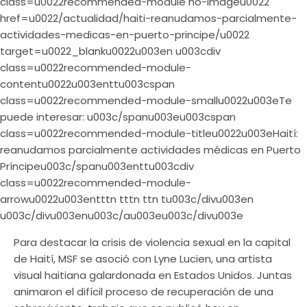
class=u0022recommended-module no-imageu0022
href=u0022/actualidad/haiti-reanudamos-parcialmente-
actividades-medicas-en-puerto-principe/u0022
target=u0022_blanku0022u003en u003cdiv
class=u0022recommended-module-
contentu0022u003enttu003cspan
class=u0022recommended-module-smallu0022u003eTe
puede interesar: u003c/spanu003eu003cspan
class=u0022recommended-module-titleu0022u003eHaití:
reanudamos parcialmente actividades médicas en Puerto
Príncipeu003c/spanu003enttu003cdiv
class=u0022recommended-module-
arrowu0022u003entttn tttn ttn tu003c/divu003en
u003c/divu003enu003c/au003eu003c/divu003e
Para destacar la crisis de violencia sexual en la capital
de Haití, MSF se asoció con Lyne Lucien, una artista
visual haitiana galardonada en Estados Unidos. Juntas
animaron el difícil proceso de recuperación de una