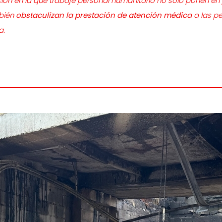
ción en la que trabaje personal humanitario no solo ponen en
bién
obstaculizan la prestación de atención médica
a las p
a.