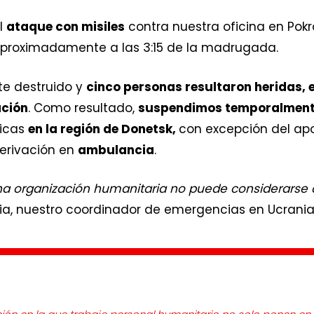
l
ataque con misiles
contra nuestra oficina en Pokr
l, aproximadamente a las 3:15 de la madrugada.
te destruido y
cinco personas resultaron heridas, e
ación
. Como resultado,
suspendimos temporalment
icas
en la región de Donetsk,
con excepción del ap
derivación en
ambulancia
.
 una organización humanitaria no puede considerars
glia, nuestro coordinador de emergencias en Ucrani