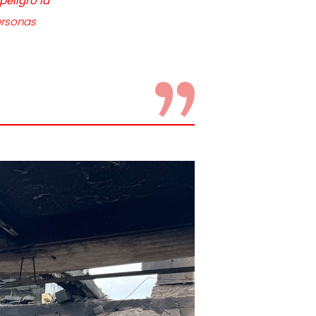
peligro la
ersonas