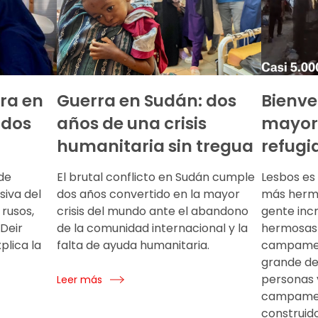
ra en
Guerra en Sudán: dos
Bienve
odos
años de una crisis
mayor
humanitaria sin tregua
refugi
de
El brutal conflicto en Sudán cumple
Lesbos es 
siva del
dos años convertido en la mayor
más hermo
 rusos,
crisis del mundo ante el abandono
gente incr
Deir
de la comunidad internacional y la
hermosas 
plica la
falta de ayuda humanitaria.
campamen
grande de
personas 
Leer más
campamen
construido