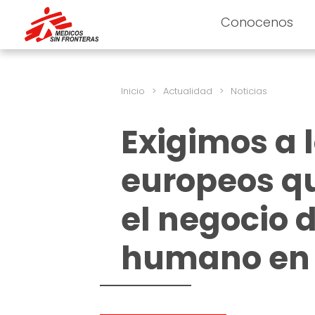
Conocenos
Inicio
>
Actualidad
>
Noticias
Exigimos a l
europeos qu
el negocio 
humano en 