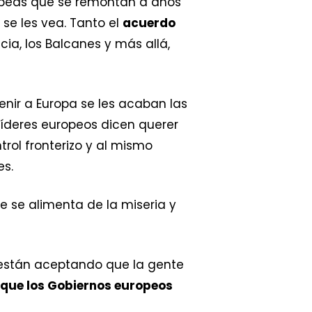
ropeas que se remontan a años
 se les vea. Tanto el
acuerdo
cia, los Balcanes y más allá,
nir a Europa se les acaban las
líderes europeos dicen querer
trol fronterizo y al mismo
es.
 se alimenta de la miseria y
os están aceptando que la gente
o que los Gobiernos europeos