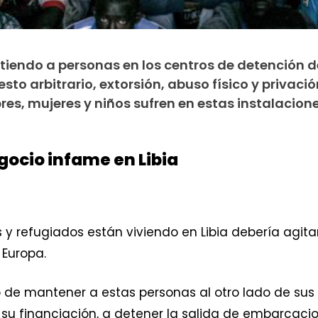
iendo a personas en los centros de detención de
sto arbitrario, extorsión, abuso físico y privaci
es, mujeres y niños sufren en estas instalacione
gocio infame en Libia
 y refugiados están viviendo en Libia debería agitar
 Europa.
 de mantener a estas personas al otro lado de sus f
u financiación, a detener la salida de embarcacion