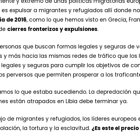
ciente y extremo de unas políticas migratorias eu
l es expulsar a migrantes y refugiados allí donde no
ía de 2016
, como lo que hemos visto en Grecia, Fran
 de
cierres fronterizos y expulsiones
.
ersonas que buscan formas legales y seguras de ve
 y más hacia las mismas redes de tráfico que los 
legales y seguras para cumplir los objetivos de con
s perversos que permiten prosperar a los traficant
mos lo que estaba sucediendo. La depredación que
enes están atrapados en Libia debe terminar ya.
flujo de migrantes y refugiados, los líderes europe
iolación, la tortura y la esclavitud.
¿Es este el preci