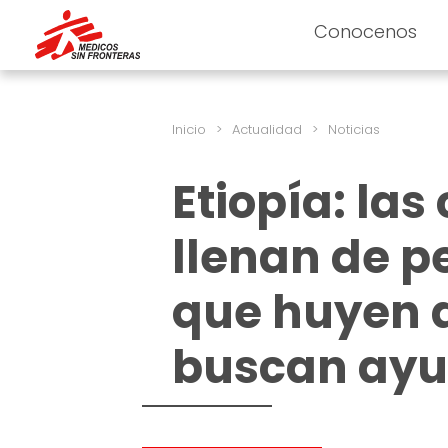
Conocenos
Inicio
>
Actualidad
>
Noticias
Etiopía: las
llenan de 
que huyen d
buscan ay