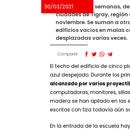
30/03/2021
En las últimas semanas, d
ciudades de Tigray, región 
noviembre. Se suman a otra
edificios vacíos en malas c
desplazadas varias veces.
Compartir
El techo del edificio de cinco p
azul despejado. Durante los
pri
alcanzado por varios proyecti
computadoras, monitores, sillas
madera se han apilado en las e
escritas con tiza todavía aún son
En la entrada de la escuela ha