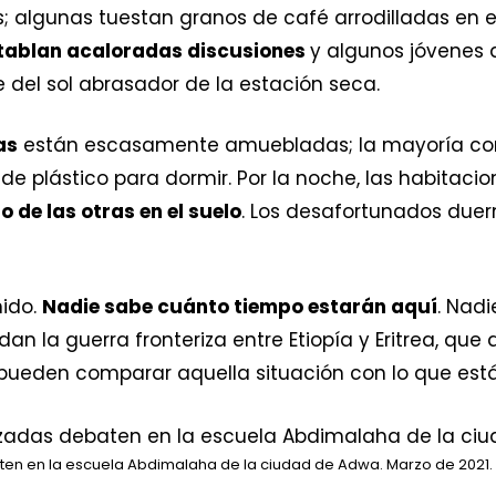
s; algunas tuestan granos de café arrodilladas en e
ablan acaloradas discusiones
y algunos jóvenes
 del sol abrasador de la estación seca.
as
están escasamente amuebladas; la mayoría cont
e plástico para dormir. Por la noche, las habitaci
 de las otras en el suelo
. Los desafortunados duerm
nido.
Nadie sabe cuánto tiempo estarán aquí
. Nad
rdan la guerra fronteriza entre Etiopía y Eritrea, q
 pueden comparar aquella situación con lo que está
n en la escuela Abdimalaha de la ciudad de Adwa. Marzo de 2021.