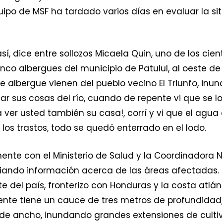
uipo de MSF ha tardado varios días en evaluar la si
, dice entre sollozos Micaela Quin, uno de los ci
cinco albergues del municipio de Patulul, al oeste 
albergue vienen del pueblo vecino El Triunfo, inunda
sus cosas del río, cuando de repente vi que se lo 
 a ver usted también su casa!, corrí y vi que el agu
 los trastos, todo se quedó enterrado en el lodo.
nte con el Ministerio de Salud y la Coordinadora 
iando información acerca de las áreas afectadas
e del país, fronterizo con Honduras y la costa atlánt
nte tiene un cauce de tres metros de profundidad,
 de ancho, inundando grandes extensiones de cultiv