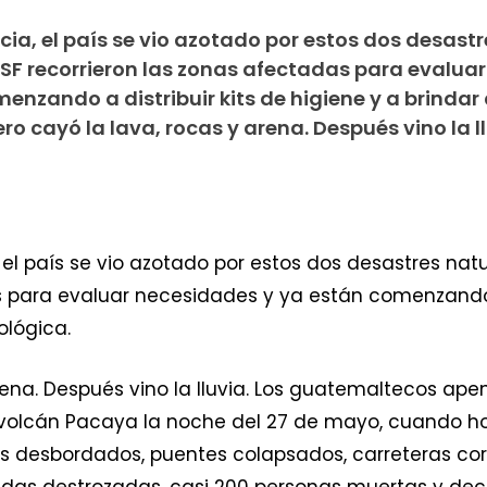
ia, el país se vio azotado por estos dos desastr
MSF recorrieron las zonas afectadas para evaluar
nzando a distribuir kits de higiene y a brindar
o cayó la lava, rocas y arena. Después vino la ll
el país se vio azotado por estos dos desastres natu
s para evaluar necesidades y ya están comenzando a 
ológica.
rena. Después vino la lluvia. Los guatemaltecos ap
l volcán Pacaya la noche del 27 de mayo, cuando h
Ríos desbordados, puentes colapsados, carreteras co
viendas destrozadas, casi 200 personas muertas y d