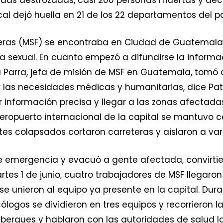
al dejó huella en 21 de los 22 departamentos del pa
teras (MSF) se encontraba en Ciudad de Guatemala
ia sexual. En cuanto empezó a difundirse la informa
a Parra, jefa de misión de MSF en Guatemala, tomó ac
 las necesidades médicas y humanitarias, dice Pat
er información precisa y llegar a las zonas afectadas 
 aeropuerto internacional de la capital se mantuvo c
ntes colapsados cortaron carreteras y aislaron a v
de emergencia y evacuó a gente afectada, convirti
artes 1 de junio, cuatro trabajadores de MSF llega
se unieron al equipo ya presente en la capital. Dura
cólogos se dividieron en tres equipos y recorrieron
albergues y hablaron con las autoridades de salud l