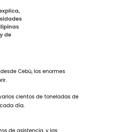
explica,
esidades
lipinas
y de
, desde Cebú, los enormes
ir.
varios cientos de toneladas de
 cada día.
zos de asistencia, y las