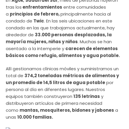
En
Agok
,
Sudán del Sur
, miles de personas huyeron
tras los
enfrentamientos
entre comunidades
a
principios de febrero,
principalmente hacia al
condado de
Twic
. En las seis ubicaciones en este
condado en las que trabajamos actualmente, hay
alrededor de
33.000 personas desplazadas, la
mayoría mujeres, niñas y niños
. Muchas se han
asentado a la intemperie y
carecen de elementos
básicos como refugio, alimentos y agua potable.
Allì gestionamos clínicas móviles y suministramos un
total de
374,2 toneladas métricas de alimentos y
un promedio de 14,5 litros de agua potable
por
persona al día en diferentes lugares. Nuestros
equipos también construyeron
135 letrinas
y
distribuyeron artículos de primera necesidad
como
mantas, mosquiteros, bidones y jabones
a
unas
10.000 familias.