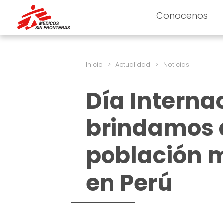
Conocenos
Inicio
>
Actualidad
>
Noticias
Día Interna
brindamos 
población 
en Perú