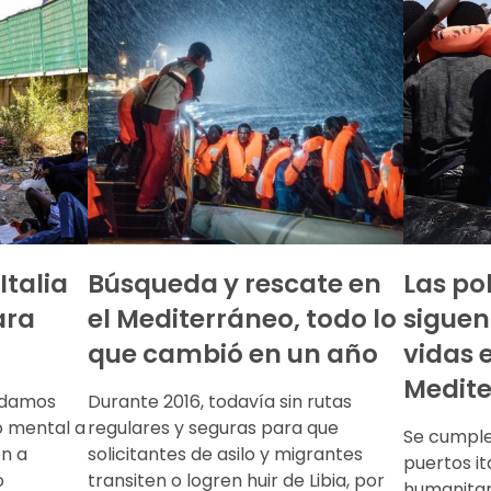
Italia
Búsqueda y rescate en
Las po
ara
el Mediterráneo, todo lo
sigue
que cambió en un año
vidas e
Medite
indamos
Durante 2016, todavía sin rutas
 mental a
regulares y seguras para que
Se cumple 
en a
solicitantes de asilo y migrantes
puertos it
o
transiten o logren huir de Libia, por
humanitar