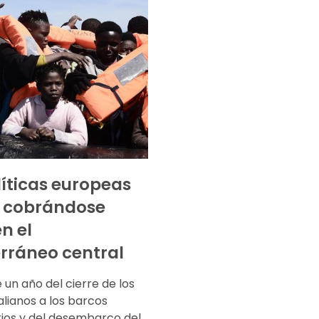
líticas europeas
n cobrándose
n el
rráneo central
un año del cierre de los
alianos a los barcos
ios y del desembarco del