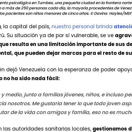
to psicológico en Tumbes, una pequeña ciudad en la frontera norte d
en a más de 250 personas cada día, la mayoría procedentes de Venez
 los pacientes son niños menores de cinco años.
© Davina Hayles/MSF
a
, la capital del país,
nuestro personal brinda
atenci
. Su situación ya de por sí vulnerable, se ve
agrava
 que resulta en una limitación importante de sus d
ental, que pueden dejar marcas para el resto de su
ién dejó Venezuela con la esperanza de poder ap
o no ha sido nada fácil:
 medio, junto a familias jóvenes, niños, e incluso p
cia nosotros. Me gustaría tener lo que todo joven asp
rutar de la vida con amigos y familia, eso no es mucho
 las autoridades sanitarias locales,
gestionamos d