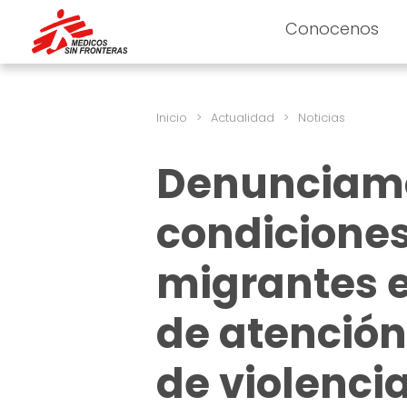
Conocenos
Inicio
>
Actualidad
>
Noticias
Denunciamos
condiciones
migrantes e
de atención
de violenci