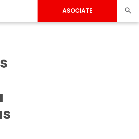
ASOCIATE
as
a
as