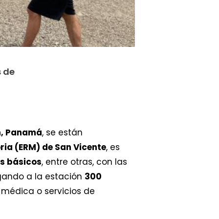
s de
n, Panamá
, se están
ria (ERM) de San Vicente
, es
os básicos
, entre otras, con las
egando a la estación
300
 médica o servicios de