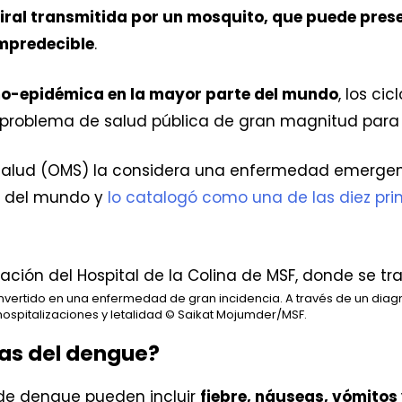
ral transmitida por un mosquito, que puede pres
impredecible
.
o-epidémica en la mayor parte del mundo
, los c
 problema de salud pública de gran magnitud para 
 Salud (OMS) la considera una enfermedad emerge
s del mundo y
lo catalogó como una de las diez pr
vertido en una enfermedad de gran incidencia. A través de un diag
ospitalizaciones y letalidad
© Saikat Mojumder/MSF.
mas del dengue?
de dengue pueden incluir
fiebre, náuseas, vómitos