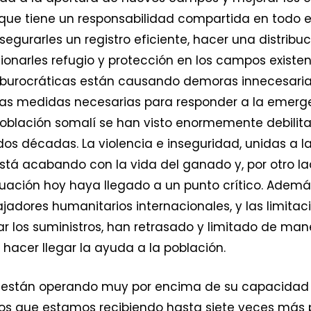
 que tiene un responsabilidad compartida en todo e
egurarles un registro eficiente, hacer una distrib
onarles refugio y protección en los campos existent
s burocráticas están causando demoras innecesari
 las medidas necesarias para responder a la emerg
población somalí se han visto enormemente debilita
os décadas. La violencia e inseguridad, unidas a l
tá acabando con la vida del ganado y, por otro lado
uación hoy haya llegado a un punto crítico. Además,
jadores humanitarios internacionales, y las limita
ar los suministros, han retrasado y limitado de ma
acer llegar la ayuda a la población.
es están operando muy por encima de su capacidad 
os que estamos recibiendo hasta siete veces más pa