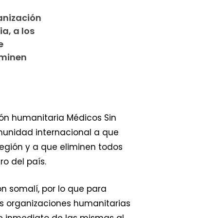
ganización
a, a los
e
iminen
ción humanitaria Médicos Sin
omunidad internacional a que
región y a que eliminen todos
o del país.
ón somalí, por lo que para
as organizaciones humanitarias
e inmediato de las mismas al