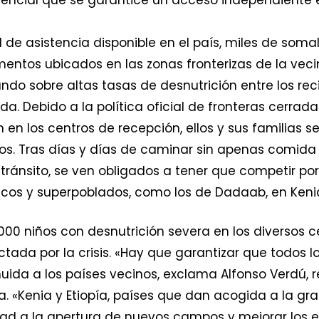
 de asistencia disponible en el país, miles de som
ntos ubicados en las zonas fronterizas de la vecina
do sobre altas tasas de desnutrición entre los rec
a. Debido a la política oficial de fronteras cerrada
 en los centros de recepción, ellos y sus familias 
pos. Tras días y días de caminar sin apenas comida
ránsito, se ven obligados a tener que competir por
os y superpoblados, como los de Dadaab, en Kenia, 
00 niños con desnutrición severa en los diversos ce
ctada por la crisis. «Hay que garantizar que todos 
uida a los países vecinos, exclama Alfonso Verdú,
a. «Kenia y Etiopía, países que dan acogida a la gr
idad a la apertura de nuevos campos y mejorar los e