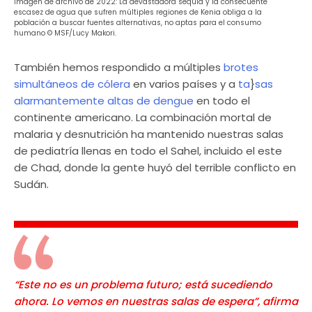
Imagen de archivo de 2022: La devastadora sequía y la consecuente
escasez de agua que sufren múltiples regiones de Kenia obliga a la
población a buscar fuentes alternativas, no aptas para el consumo
humano © MSF/Lucy Makori.
También hemos respondido a múltiples
brotes
simultáneos de cólera
en varios países y a
ta
}
sas
alarmantemente altas de dengue
en todo el
continente americano. La combinación mortal de
malaria y desnutrición ha mantenido nuestras salas
de pediatría llenas en todo el Sahel, incluido el este
de Chad, donde la gente huyó del terrible conflicto en
Sudán.
“Este no es un problema futuro; está sucediendo
ahora. Lo vemos en nuestras salas de espera”, afirma