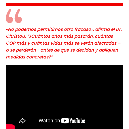
«No podemos permitirnos otro fracaso», afirma el Dr.
Christou. “¿Cuántos años más pasarán, cuántas
COP más y cuántas vidas más se verán afectadas –
o se perderán– antes de que se decidan y apliquen
medidas concretas?”