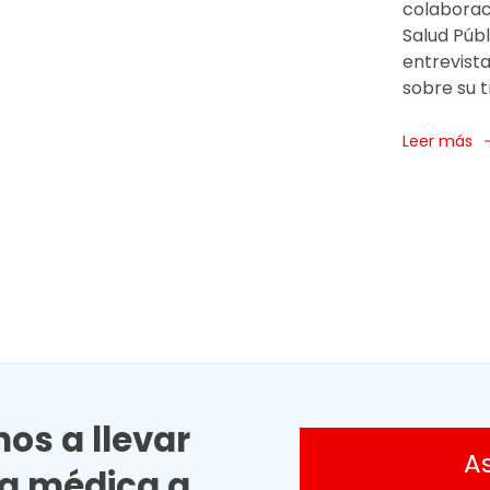
colaboraci
Salud Públ
entrevist
sobre su t
Leer más
os a llevar
A
ia médica a