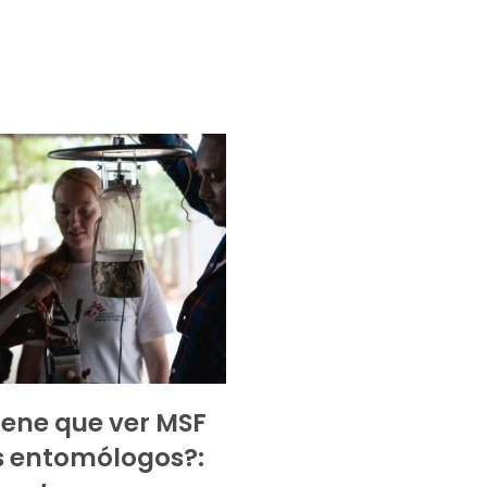
iene que ver MSF
s entomólogos?: