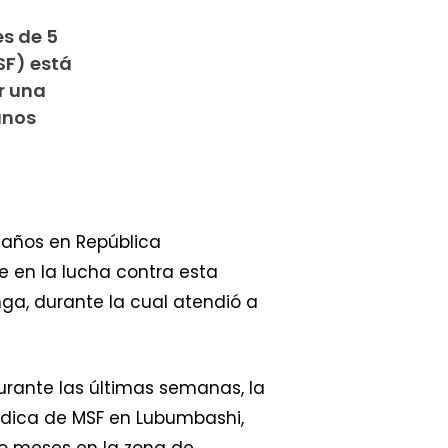
es de 5
SF) está
r una
unos
5 años en República
e en la lucha contra esta
ga, durante la cual atendió a
urante las últimas semanas, la
édica de MSF en Lubumbashi,
ro meses en la zona de