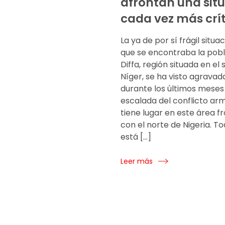
afrontan una sit
cada vez más crí
La ya de por sí frágil situa
que se encontraba la pob
Diffa, región situada en el 
Níger, se ha visto agrava
durante los últimos meses 
escalada del conflicto ar
tiene lugar en este área f
con el norte de Nigeria. To
está […]
Leer más