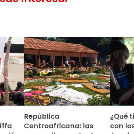
República
¿Qué t
iffa
Centroafricana: las
con lo