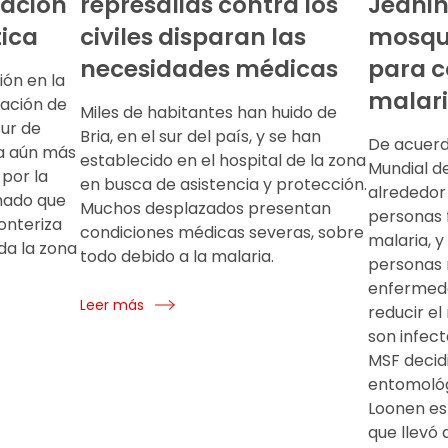
uación
represalias contra los
Jeanin
tica
civiles disparan las
mosqui
necesidades médicas
para c
ción en la
malar
lación de
Miles de habitantes han huido de
sur de
Bria, en el sur del país, y se han
De acuerd
da aún más
establecido en el hospital de la zona
Mundial de
por la
en busca de asistencia y protección.
alrededor 
mado que
Muchos desplazados presentan
personas 
ronteriza
condiciones médicas severas, sobre
malaria, 
da la zona
todo debido a la malaria.
personas 
enfermeda
Leer más
reducir e
son infect
MSF decidi
entomológ
Loonen es
que llevó 