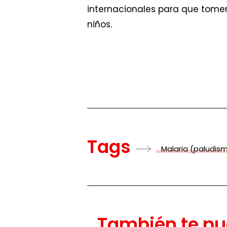
internacionales para que tomen
niños.
Tags
Malaria (paludis
También te pu