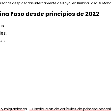
ersonas desplazadas internamente de Kaya, en Burkina Faso.
© Moha
ina Faso desde principios de 2022
as.
es.
as.
 y migraciones
Distribución de artículos de primera neces