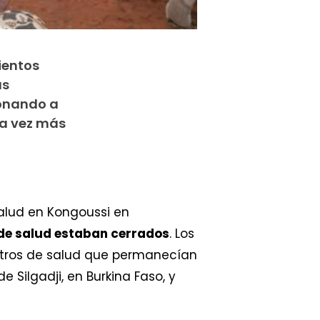
ientos
us
ionando a
da vez más
salud en Kongoussi en
 de salud estaban cerrados
. Los
centros de salud que permanecían
e Silgadji, en Burkina Faso, y