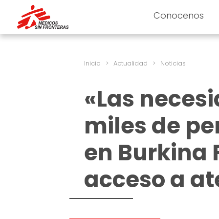
Conocenos
Inicio
>
Actualidad
>
Noticias
«Las neces
miles de p
en Burkina 
acceso a a