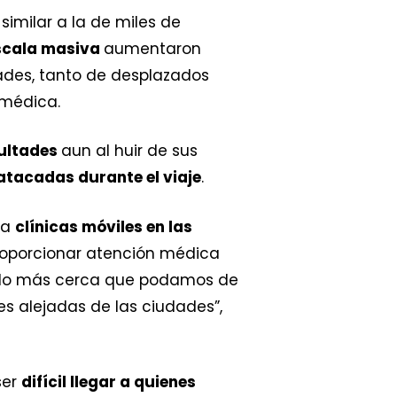
similar a la de miles de
scala masiva
aumentaron
des, tanto de desplazados
n médica.
cultades
aun al huir de sus
 atacadas durante el viaje
.
ha
clínicas móviles en las
roporcionar atención médica
r lo más cerca que podamos de
es alejadas de las ciudades”,
ser
difícil llegar a quienes