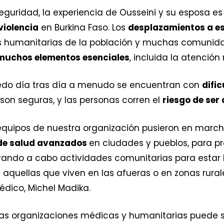
eguridad, la experiencia de Ousseini y su esposa es 
violencia
en Burkina Faso. Los
desplazamientos a e
 humanitarias de la población y muchas comunida
muchos elementos esenciales
, incluida la atenció
edo día tras día a menudo se encuentran con
difi
son seguras, y las personas corren el
riesgo de ser
os equipos de nuestra organización pusieron en marc
de salud avanzados
en ciudades y pueblos, para p
evando a cabo actividades comunitarias para esta
aquellas que viven en las afueras o en zonas rural
édico, Michel Madika.
 las organizaciones médicas y humanitarias puede 