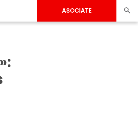
ASOCIATE
»:
s