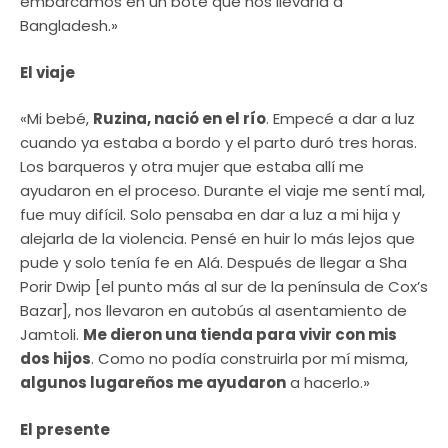
embarcamos en un bote que nos llevaría a
Bangladesh.»
El viaje
«Mi bebé,
Ruzina, nació en el río
. Empecé a dar a luz
cuando ya estaba a bordo y el parto duró tres horas.
Los barqueros y otra mujer que estaba allí me
ayudaron en el proceso. Durante el viaje me sentí mal,
fue muy difícil. Solo pensaba en dar a luz a mi hija y
alejarla de la violencia. Pensé en huir lo más lejos que
pude y solo tenía fe en Alá. Después de llegar a Sha
Porir Dwip [el punto más al sur de la península de Cox’s
Bazar], nos llevaron en autobús al asentamiento de
Jamtoli.
Me dieron una tienda para vivir con mis
dos hijos
. Como no podía construirla por mí misma,
algunos lugareños me ayudaron
a hacerlo.»
El presente