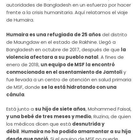
autoridades de Bangladesh en un esfuerzo por hacer
frente a la crisis humanitaria. Aquí relatamos el viaje
de Humaira.
Humaira es una refugiada de 25 años
del distrito
de Maungdaw en el estado de Rakhine. Llegó a
Bangladesh en octubre de 2017, después de que
la
violencia afectara a su pueblo natal
. A fines de
enero de 2018,
un equipo de MSF la encontró
conmocionada en el asentamiento de Jamtoli
y
fue llevada a un centro de atención en salud primaria
de MSF, donde
se la está hidratando con una
cánula
.
Está junto a
su hijo de siete años
, Mohammed Faisal,
y una bebé de tres meses y medio
, Ruzina, de quien
los médicos dicen que está
desnutrida y
débil
.
Humaira no ha podido amamantar a su hija
desde que nació
. Si el equipo de MSF no puede