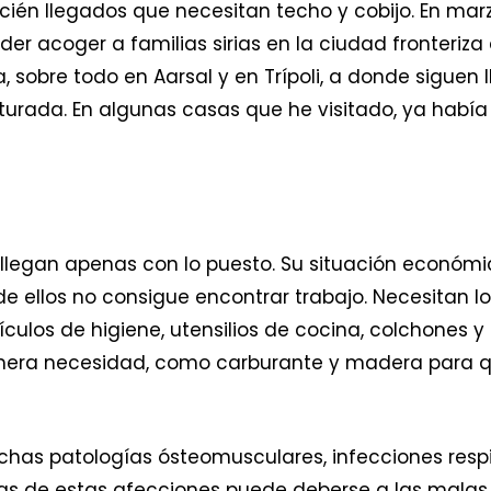
cién llegados que necesitan techo y cobijo. En mar
der acoger a familias sirias en la ciudad fronteriza 
 sobre todo en Aarsal y en Trípoli, a donde siguen 
rada. En algunas casas que he visitado, ya había d
 llegan apenas con lo puesto. Su situación económ
e ellos no consigue encontrar trabajo. Necesitan l
ículos de higiene, utensilios de cocina, colchones 
imera necesidad, como carburante y madera para qu
chas patologías ósteomusculares, infecciones resp
as de estas afecciones puede deberse a las malas c