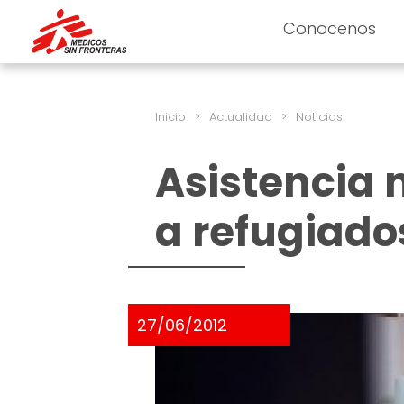
Conocenos
Inicio
>
Actualidad
>
Noticias
Asistencia 
a refugiados
27/06/2012