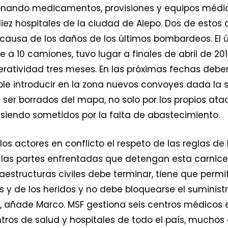
onando medicamentos, provisiones y equipos médico
diez hospitales de la ciudad de Alepo. Dos de estos 
ausa de los daños de los últimos bombardeos. El ú
e a 10 camiones, tuvo lugar a finales de abril de 20
ratividad tres meses. En las próximas fechas deber
le introducir en la zona nuevos convoyes dada la si
e ser borrados del mapa, no solo por los propios ata
siendo sometidos por la falta de abastecimiento.
 actores en conflicto el respeto de las reglas de 
 las partes enfrentadas que detengan esta carnicerí
estructuras civiles debe terminar, tiene que permit
y de los heridos y no debe bloquearse el suminis
», añade Marco. MSF gestiona seis centros médicos en
tros de salud y hospitales de todo el país, muchos d