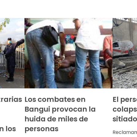
trarias
Los combates en
El per
Bangui provocan la
colaps
huida de miles de
sitiad
n los
personas
Reclamamo