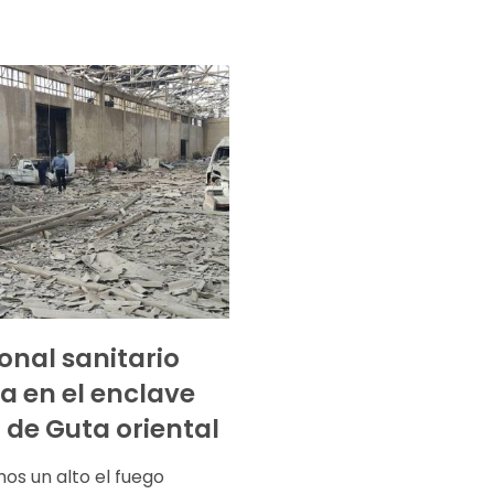
sonal sanitario
a en el enclave
o de Guta oriental
s un alto el fuego