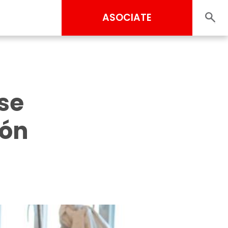
ASOCIATE
se
ión