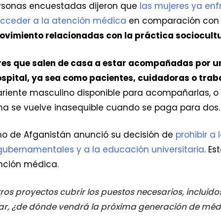
ersonas encuestadas dijeron que
las mujeres ya en
cceder a la atención médica
en comparación con l
movimiento relacionadas con la práctica sociocul
res que salen de casa a estar acompañadas por un
hospital, ya sea como pacientes, cuidadoras o tra
riente masculino disponible para acompañarlas, o
ona se vuelve inasequible cuando se paga para dos
rno de Afganistán anunció su decisión de
prohibir a
gubernamentales y a la educación universitaria
. E
ención médica.
tros proyectos cubrir los puestos necesarios, incluidos
iar, ¿de dónde vendrá la próxima generación de méd