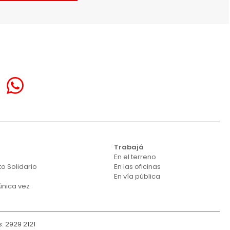
á
Trabajá
En el terreno
o Solidario
En las oficinas
En vía pública
única vez
: 2929 2121