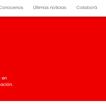
Conocenos
Últimas noticias
Colaborá
s en
ación.