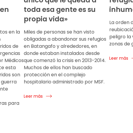
único que le queda a
refugi
 en
toda esa gente es su
inhum
propia vida»
La orden 
reubicaci
tos en la
Miles de personas se han visto
peligro la
n
obligadas a abandonar sus refugios
zonas de 
ridos de
en Batangafo y alrededores, en
urgencias
donde estaban instalados desde
Leer más
or Médicos
que comenzó la crisis en 2013-2014.
te esta
Muchos de ellos han buscado
ridos son
protección en el complejo
a guerra
hospitalario administrado por MSF.
nte
Leer más
ras para