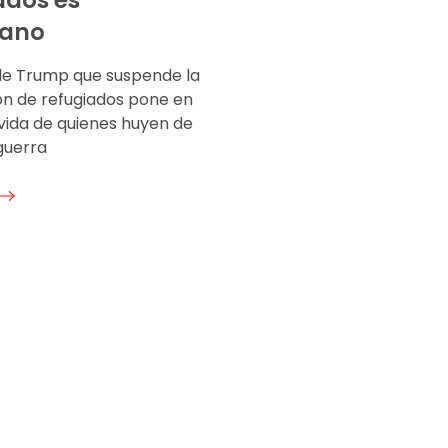
ados es
ano
de Trump que suspende la
ón de refugiados pone en
 vida de quienes huyen de
guerra