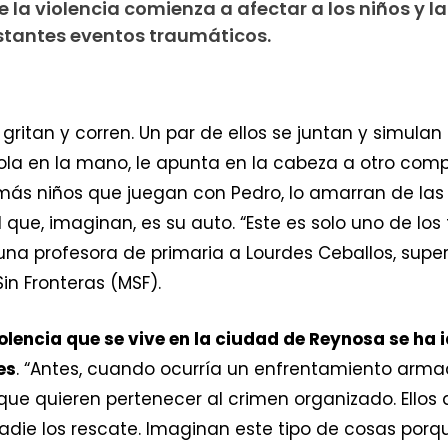
la violencia comienza a afectar a los niños y la
stantes eventos traumáticos.
s gritan y corren. Un par de ellos se juntan y simula
stola en la mano, le apunta en la cabeza a otro co
s niños que juegan con Pedro, lo amarran de las 
l que, imaginan, es su auto. “Este es solo uno de lo
 una profesora de primaria a Lourdes Ceballos, supe
in Fronteras (MSF).
iolencia que se vive en la ciudad de Reynosa se ha
es
. “Antes, cuando ocurría un enfrentamiento armad
ue quieren pertenecer al crimen organizado. Ellos 
die los rescate. Imaginan este tipo de cosas por