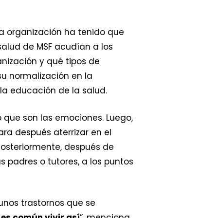
la organización ha tenido que
a salud de MSF acudían a los
nización y qué tipos de
su normalización en la
la educación de la salud.
o que son las emociones. Luego,
ra después aterrizar en el
 Posteriormente, después de
s padres o tutores, a los puntos
unos trastornos que se
es común vivir así
”, menciona