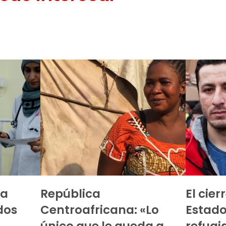
ca
República
El cier
dos
Centroafricana: «Lo
Estado