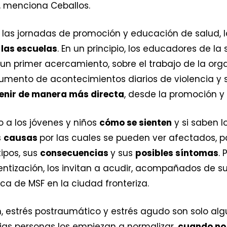
”, menciona Ceballos.
n las jornadas de promoción y educación de salud, 
 las escuelas
. En un principio, los educadores de l
un primer acercamiento, sobre el trabajo de la orga
aumento de acontecimientos diarios de violencia y 
enir de manera más directa
, desde la promoción y 
o a los jóvenes y niños
cómo se sienten
y si saben l
s
causas
por las cuales se pueden ver afectados, pa
tipos, sus
consecuencias
y sus
posibles síntomas
.
ntización, los invitan a acudir, acompañados de su
ca de MSF en la ciudad fronteriza.
, estrés postraumático y estrés agudo son solo alg
ias personas los empiezan a normalizar,
cuando no 