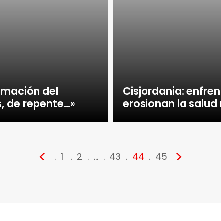
irmación del
Cisjordania: enfre
s, de repente…»
erosionan la salud
<
>
1
2
…
43
44
45