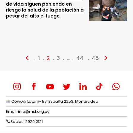
de vida siguen poniendo en
riesgo la salud de la población a
pesar del alto el fuego
<
>
1
2
3
…
44
45
Cowork Latam- Bv. España 2253, Montevideo
Email:
info@msf.org.uy
Socios: 2929 2121