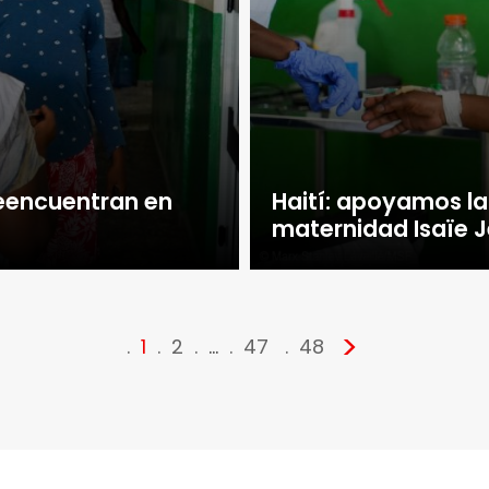
reencuentran en
Haití: apoyamos la
maternidad Isaïe J
>
1
2
…
47
48