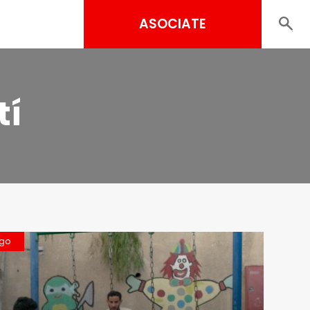
ASOCIATE
tí
ngo